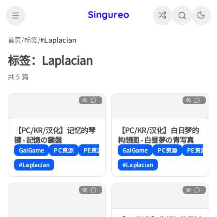
首页
/
标签
/
#Laplacian
标签：Laplacian
共 5 篇
【PC/KR/汉化】记忆的琴
【PC/KR/汉化】白日梦的
键 - 記憶の鍵盤
构想图 - 白昼夢の青写真
GalGame
PC资源
PE资源
GalGame
PC资源
PE资源
#Laplacian
#Laplacian