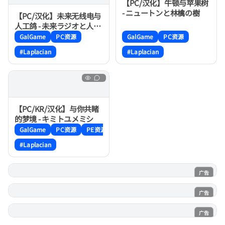
【PC/汉化】牛顿与苹果树
- ニュートンと林檎の樹
【PC/汉化】未来无线电与
人工鸽 - 未来ラジオと人工
鳩
GalGame
PC资源
GalGame
PC资源
#Laplacian
#Laplacian
【PC/KR/汉化】与你共睹
的梦境 - キミトユメミシ
GalGame
PC资源
PE资源
#Laplacian
广告
电子魅魔
广告
魔法喵
广告
AI风月