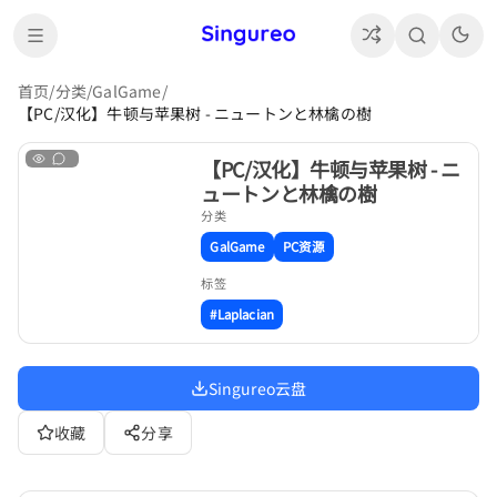
首页
/
分类
/
GalGame
/
【PC/汉化】牛顿与苹果树 - ニュートンと林檎の樹
【PC/汉化】牛顿与苹果树 - ニ
ュートンと林檎の樹
分类
GalGame
PC资源
标签
#Laplacian
Singureo云盘
收藏
分享