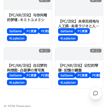
【PC/KR/汉化】与你共睹
的梦境 - キミトユメミシ
【PC/汉化】未来无线电与
人工鸽 - 未来ラジオと人工
鳩
GalGame
PC资源
PE资源
GalGame
PC资源
#Laplacian
#Laplacian
【PC/KR/汉化】白日梦的
【PC/KR/汉化】记忆的琴
构想图 - 白昼夢の青写真
键 - 記憶の鍵盤
GalGame
PC资源
PE资源
GalGame
PC资源
PE资源
#Laplacian
#Laplacian
© 2026 Singureo