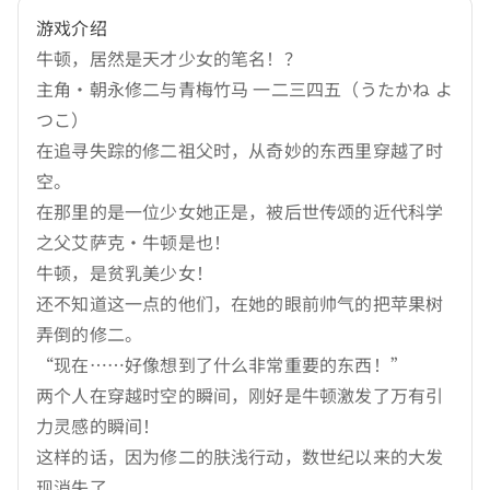
游戏介绍
牛顿，居然是天才少女的笔名！？
主角·朝永修二与青梅竹马 一二三四五（うたかね よ
つこ）
在追寻失踪的修二祖父时，从奇妙的东西里穿越了时
空。
在那里的是一位少女她正是，被后世传颂的近代科学
之父艾萨克·牛顿是也！
牛顿，是贫乳美少女！
还不知道这一点的他们，在她的眼前帅气的把苹果树
弄倒的修二。
“现在……好像想到了什么非常重要的东西！”
两个人在穿越时空的瞬间，刚好是牛顿激发了万有引
力灵感的瞬间！
这样的话，因为修二的肤浅行动，数世纪以来的大发
现消失了。