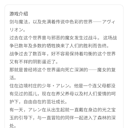
游戏介绍
剑与魔法，以及充满着传说中色彩的世界——アヴィ
リオン。
过去在这个世界曾与邪恶的魔女发生过战斗。 这场战
争已数年及多数的牺牲换来了人们的胜利而告终。
战争过去了数百年，好不容易保持着均衡的这个世界
又有不祥的阴影逼近了。
那就是曾经将这个世界逼向死亡深渊的——魔女的复
活。
住在边境村庄的少年·アレン。他是一个连父母都没
有见过的孤儿，现在在养父养母以及村人们爱情的呵
护下，自由自在的茁壮成长。
有一天，アレン在从出生起就一直戴在身边的光之宝
玉的引导下，与一直冒险的同伴一起进入了森林的深
处。