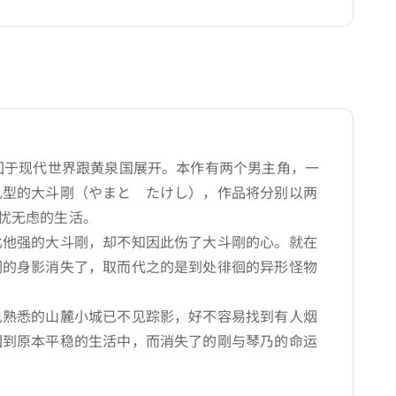
回于现代世界跟黄泉国展开。本作有两个男主角，一
扎型的大斗剛（やまと たけし），作品将分别以两
忧无虑的生活。
比他强的大斗剛，却不知因此伤了大斗剛的心。就在
们的身影消失了，取而代之的是到处徘徊的异形怪物
见熟悉的山麓小城已不见踪影，好不容易找到有人烟
回到原本平稳的生活中，而消失了的剛与琴乃的命运