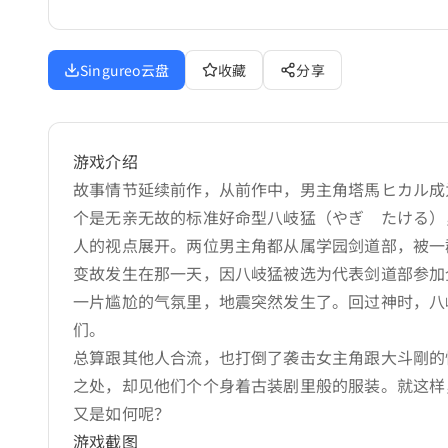
Singureo云盘
收藏
分享
游戏介绍
故事情节延续前作，从前作中，男主角塔馬ヒカル成
个是无亲无故的标准好命型八岐猛（やぎ たける）
人的视点展开。两位男主角都从属学园剑道部，被一
变故发生在那一天，因八岐猛被选为代表剑道部参加
一片尴尬的气氛里，地震突然发生了。回过神时，八
们。
总算跟其他人合流，也打倒了袭击女主角跟大斗剛的
之处，却见他们个个身着古装剧里般的服装。就这样
又是如何呢？
游戏截图