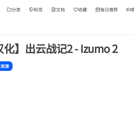
分类
标签
文档
收藏
每日推荐
汉化】出云战记2 - Izumo 2
C资源