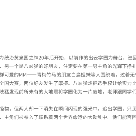
为统治黄泉国之神20年后开始，以前作的出云学园为舞台，巡
，另一个是八岐猛的好朋友，注定要在第一男主角的光辉下挣
群可爱的MM——青梅竹马的朋友白鳥姐妹等人围绕着，过着无
全国大赛，两位好友发生了摩擦。八岐猛想把选手权让给实力
岐猛发现前所未有的大地震将学园化为一片废墟，老师跟同学
怪物，但两人却一下消失在瞬间闪现的强光中。追出学园，只
，主角们被卷入了联系着两个世界命运的大动乱中。他们能否