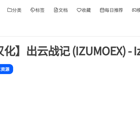
分类
标签
文档
收藏
每日推荐
化】出云战记 (IZUMOEX) - I
C资源