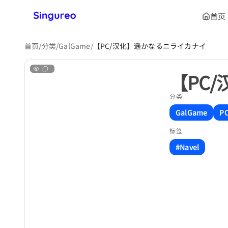
首页
首页
/
分类
/
GalGame
/
【PC/汉化】遥かなるニライカナイ
【PC
分类
GalGame
P
标签
#Navel