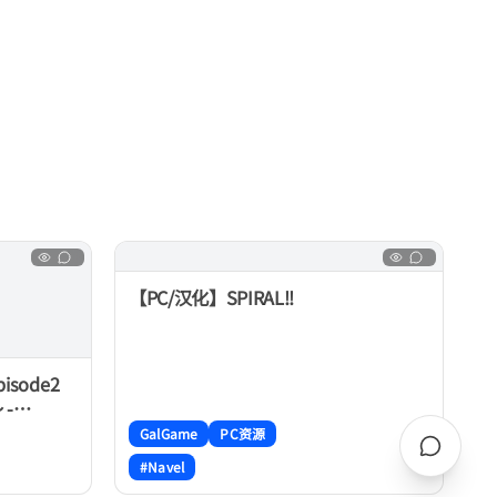
【PC/汉化】SPIRAL!!
isode2
-
神にも悪魔
GalGame
PC资源
#Navel