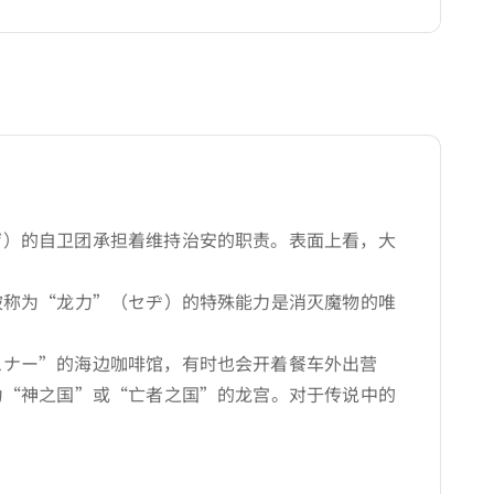
ザ）的自卫团承担着维持治安的职责。表面上看，大
被称为“龙力”（セヂ）的特殊能力是消灭魔物的唯
ムナー”的海边咖啡馆，有时也会开着餐车外出营
为“神之国”或“亡者之国”的龙宫。对于传说中的
。