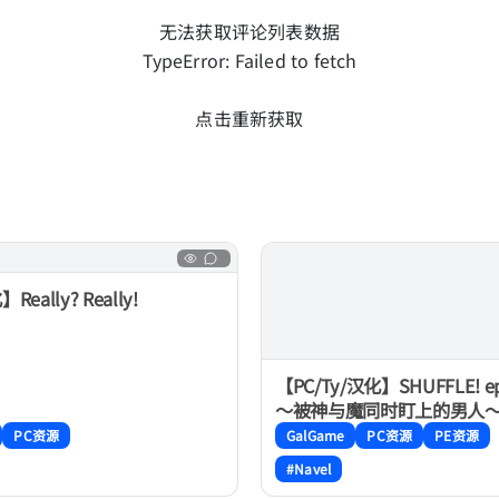
无法获取评论列表数据
TypeError: Failed to fetch
点击重新获取
Really? Really!
【PC/Ty/汉化】SHUFFLE! ep
～被神与魔同时盯上的男人～ 
SHUFFLE! エピソード2～
PC资源
GalGame
PC资源
PE资源
にも狙われている男～
#Navel