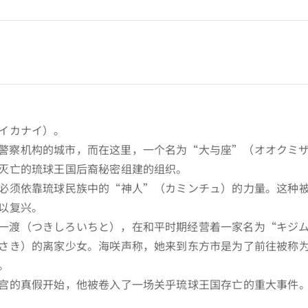
イカナイ）。
警察机构的城市，而在这里，一个名为“大与座”（オオクミ
灭亡的琉球王国后裔秘密组建的组织。
必须依靠琉球民族中的“神人”（カミンチュ）的力量。这种
以复兴。
一渡（つきしろいちと），在和平时期经营着一家名为“キジ
さき）的离家少女。海咲声称，她来到东方市是为了前往被称
。
宫的真假开始，他被卷入了一场关乎琉球王国存亡的重大事件