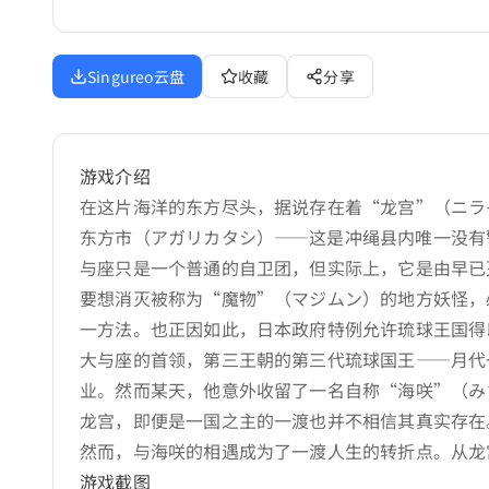
Singureo云盘
收藏
分享
游戏介绍
在这片海洋的东方尽头，据说存在着“龙宫”（ニラ
东方市（アガリカタシ）——这是冲绳县内唯一没有
与座只是一个普通的自卫团，但实际上，它是由早已
要想消灭被称为“魔物”（マジムン）的地方妖怪，
一方法。也正因如此，日本政府特例允许琉球王国得
大与座的首领，第三王朝的第三代琉球国王——月代
业。然而某天，他意外收留了一名自称“海咲”（み
龙宫，即便是一国之主的一渡也并不相信其真实存在
然而，与海咲的相遇成为了一渡人生的转折点。从龙
游戏截图