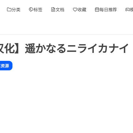
分类
标签
文档
收藏
每日推荐
/汉化】遥かなるニライカナイ
C资源