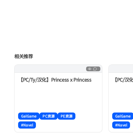
相关推荐
【PC/Ty/汉化】Princess x Princess
【PC/汉化】
GalGame
PC资源
PE资源
GalGame
#Navel
#Navel