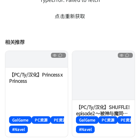
点击重新获取
相关推荐
【PC/Ty/汉化】Princess x
Princess
【PC/Ty/汉化】SHUFFLE!
episode2 ～被神与魔同时
盯上的男人～ - SHUFFLE!
GalGame
PC资源
PE资源
GalGame
PC资源
PE资源
エピソード2～神にも悪魔
#Navel
#Navel
にも狙われている男～