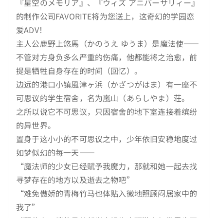
『星空のメモリア』、『ウィズ アニバーサリィー』
的制作公司FAVORITE将为您送上，这奇幻的学园恋
爱ADV！
主人公鹿野上悠馬（かのうえ ゆうま）是魔法使——
不管对方身负多么严重的伤痛，他都能将之治愈，前
提是牺牲自身存在的时间（回忆）。
边远的港口小镇風津ヶ浜（かざつがはま）有一座不
可思议的学生宿舍，名为嵐山（あらしやま）荘。
之所以说它不可思议，只因宿舍的地下室连接着缤纷
的异世界。
置身于这小小的不可思议之中，少年依旧安稳地度过
如梦似幻的每一天——
“魔法师的少女已经赋予我魔力，那就和她一起去找
寻梦存在的地方以及逝去之物吧”
“难免傲娇的青梅竹马也体贴入微地照顾闷居家中的
我了”