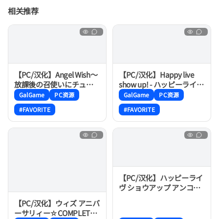
相关推荐
【PC/汉化】Angel Wish～
【PC/汉化】Happy live
放課後の召使いにチュ
show up! - ハッピーライヴ
ッ！～
ショウアップ！
GalGame
PC资源
GalGame
PC资源
#FAVORITE
#FAVORITE
【PC/汉化】ハッピーライ
ヴ ショウアップ アンコー
ル！！
【PC/汉化】ウィズ アニバ
ーサリィー☆COMPLETE!