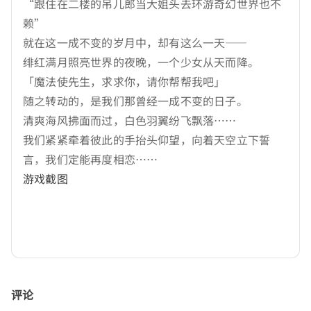
“跟住在二楼的吊儿郎当大姐头去环游奇幻世界也不
赖”
就在这一成不变的岁月中，却有这么一天——
绯红满月照亮世界的夜晚，一个少女从天而降。
「魔法使先生，求求你，请你帮帮我吧」
随之转动的，是我们那曾经一成不变的日子。
清爽海风拂面而过，白色羽翼纷飞飘落……
我们紧紧牵着彼此的手抬头仰望，向着天空立下誓
言，我们定能再度相恋……
游戏截图
评论