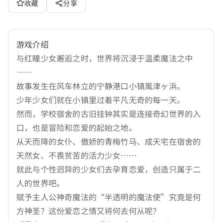
收藏
分享
游戏介绍
与红瞳少女邂逅之时，世界将沉浸于温柔魔法之中
——
故事发生在风车林立的宁静港口小镇風津ヶ浜。
少年少女们就在小镇里过着平凡无奇的每一天。
然而，学校宿舍的古旧挂钟其实是连接奇幻世界的入
口，也是冒险和恋爱的起始之地。
从天而降的女仆、傲娇的青梅竹马、成天宅在宿舍的
天然女、不畏贫苦的活力少女……
就此与个性迥异的少女们去孕育恋爱，创造只属于二
人的世界吧。
赋予主人公神奇魔法的“半透明的魔法使”究竟是何
方神圣？这份爱恋之情又将何去何从呢？