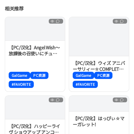
相关推荐
【PC/汉化】Angel Wish～
放課後の召使いにチュ
ッ！～
【PC/汉化】ウィズ アニバ
ーサリィー☆COMPLETE!
（ウィズ アニバーサリィ
GalGame
PC资源
GalGame
PC资源
ー FUNTA! feat.RURU）
#FAVORITE
#FAVORITE
【PC/汉化】はっぴぃ☆マ
ーガレット!
【PC/汉化】ハッピーライ
ヴ ショウアップ アンコー