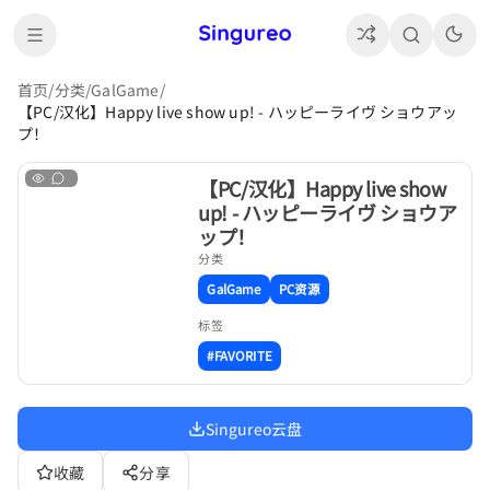
首页
/
分类
/
GalGame
/
【PC/汉化】Happy live show up! - ハッピーライヴ ショウアッ
プ！
【PC/汉化】Happy live show
up! - ハッピーライヴ ショウア
ップ！
分类
GalGame
PC资源
标签
#FAVORITE
Singureo云盘
收藏
分享