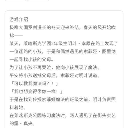
游戏介绍
极寒大国罗刹漫长的冬天迎来终结，春天的风开始吹
拂——
某天，莱喀斯克学园2年级生明斗・幸原在路上发现了
一位迷路的小孩，于是和偶然遇见的索菲娅・图里纳
一起寻找小孩的父母。
为了让小孩不再哭泣，他向小孩展现了魔法。
平安将小孩送抵父母后，索菲娅对明斗说道。
「可以教我魔法吗？！」
「我也想变得像你一样！」
于是在找到传授索菲娅魔法的班级之前，明斗负责照
料着她。
在莱喀斯克公园练习魔法时，两人遇见了在街头卖艺
的露・真央。