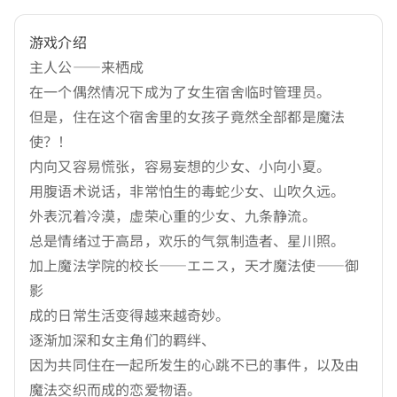
游戏介绍
主人公——来栖成
在一个偶然情况下成为了女生宿舍临时管理员。
但是，住在这个宿舍里的女孩子竟然全部都是魔法
使？！
内向又容易慌张，容易妄想的少女、小向小夏。
用腹语术说话，非常怕生的毒蛇少女、山吹久远。
外表沉着冷漠，虚荣心重的少女、九条静流。
总是情绪过于高昂，欢乐的气氛制造者、星川照。
加上魔法学院的校长——エニス，天才魔法使——御
影
成的日常生活变得越来越奇妙。
逐渐加深和女主角们的羁绊、
因为共同住在一起所发生的心跳不已的事件，以及由
魔法交织而成的恋爱物语。