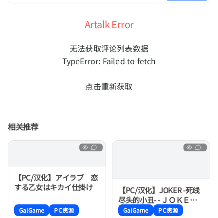
Artalk Error
无法获取评论列表数据
TypeError: Failed to fetch
点击重新获取
相关推荐
【PC/汉化】アイラブ 恋
する乙女はキカイ仕掛け
【PC/汉化】JOKER -死线
尽头的小丑- - ＪＯＫＥＲ -
死線の果ての道化師-
GalGame
PC资源
GalGame
PC资源