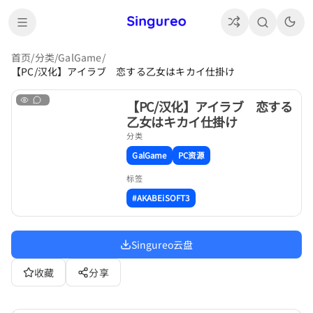
首页
/
分类
/
GalGame
/
【PC/汉化】アイラブ 恋する乙女はキカイ仕掛け
【PC/汉化】アイラブ 恋する
乙女はキカイ仕掛け
分类
GalGame
PC资源
标签
#AKABEiSOFT3
Singureo云盘
收藏
分享