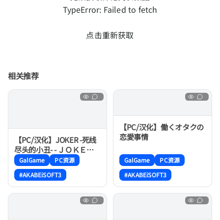
TypeError: Failed to fetch
点击重新获取
相关推荐
【PC/汉化】働くオタクの
恋愛事情
【PC/汉化】JOKER -死线
尽头的小丑- - ＪＯＫＥＲ -
死線の果ての道化師-
GalGame
PC资源
GalGame
PC资源
#AKABEiSOFT3
#AKABEiSOFT3