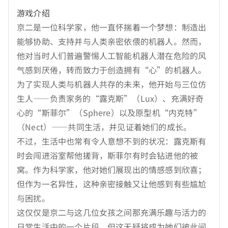
游戏介绍
京二是一位科学家，他一直怀揣着一个梦想：制造出
能够协助、支持并与人类亲密依偎的机器人。然而，
他对当时人们普遍警惕人工智能机器人潜在危险的风
气感到厌倦，转而致力于创造拥有“心”的机器人。
为了实现人类与机器人共存的未来，他开始与三位仿
生人——负责家务的“露克斯”（Lux）、充满好奇
心的“斯菲尔”（Sphere）以及原型机“内克特”
（Nect）——共同生活，并见证着她们的成长。
不过，生活中也常有令人意想不到的状况：露克斯有
时会闯进浴室帮他搓背，斯菲尔有时会钻进他的被
窝。作为科学家，他对她们展现出的情感感到欣喜；
但作为一名异性，这种亲密接触又让他感到有些尴尬
与困扰。
这仅仅是京二与这几位女孩之间那充满乐趣与活力的
日常生活中的一个片段，但这无疑将成为她们彼此间