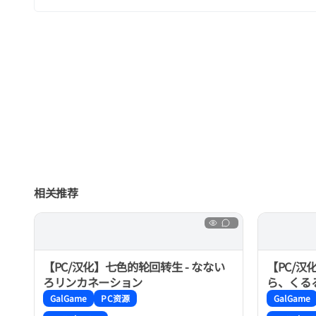
相关推荐
【PC/汉化】七色的轮回转生 - なない
【PC/汉
ろリンカネーション
ら、くる
GalGame
PC资源
GalGame