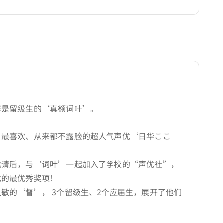
样是留级生的‘真额词叶’。
’最喜欢、从来都不露脸的超人气声优‘日华ここ
邀请后，与‘词叶’一起加入了学校的“声优社”，
优的最优秀奖项！
敏的‘督’， 3个留级生、2个应届生，展开了他们