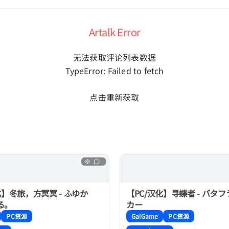
Artalk Error
无法获取评论列表数据
TypeError: Failed to fetch
点击重新获取
化】冬旅，方冥冥 - ふゆか
【PC/汉化】寻蝶者 - バタ
る。
カー
PC资源
GalGame
PC资源