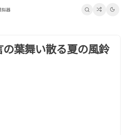
模拟器
 言の葉舞い散る夏の風鈴