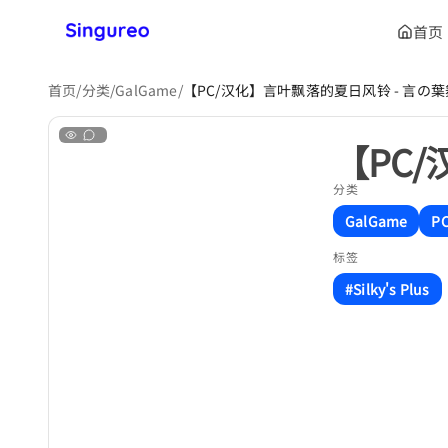
首页
首页
/
分类
/
GalGame
/
【PC/汉化】言叶飘落的夏日风铃 - 言の
【PC
分类
GalGame
P
标签
#Silky's Plus