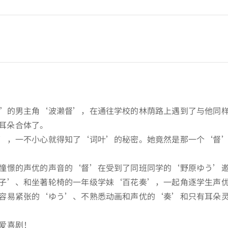
”的男主角‘波濑督’，在通往学校的林荫路上遇到了与他同
耳朵合体了。
’，一不小心就得知了‘词叶’的秘密。她竟然是那一个‘督
憧憬的声优的声音的‘督’在受到了同班同学的‘野原ゆう’
子’、和坐著轮椅的一年级学妹‘百花奏’，一起角逐学生声
容易紧张的‘ゆう’、不熟悉动画和声优的‘奏’和只有耳朵灵
爱喜剧！