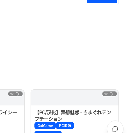
フライシー
【PC/汉化】异想魅惑 - きまぐれテン
プテーション
GalGame
PC资源