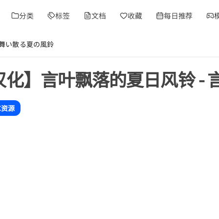
分类
标签
文档
收藏
每日推荐
葉舞い散る夏の風鈴
/汉化】言叶飘落的夏日风铃 -
C资源