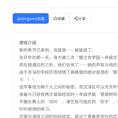
Singureo云盘
收藏
分享
游戏介绍
新的季节已来到，但是我——被留级了。
在开学的那一天，身为第二次“樱之宫学园一年级生
而在相遇后的三秒，他们合体了——她的声音与他的
由于资深的宅经历而领悟了高精度的绝对音感的‘督
ろ’！！
这件事成为两个人之间的秘密，而沉浸在可以天天听
准备与已经有两次留级经验的一年级学姐‘菩提树仰
不擅长教人的‘词叶’、演艺技巧拙劣的‘仰子’、
吵吵闹闹的练习。
恋爱与演技之间的纷纷扰扰，是这个青春声优社的恋