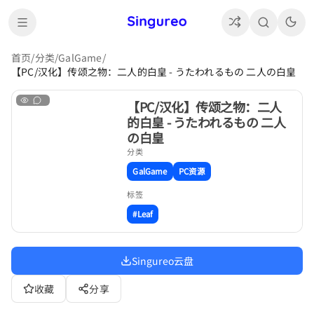
首页
/
分类
/
GalGame
/
【PC/汉化】传颂之物：二人的白皇 - うたわれるもの 二人の白皇
【PC/汉化】传颂之物：二人
的白皇 - うたわれるもの 二人
の白皇
分类
GalGame
PC资源
标签
#Leaf
Singureo云盘
收藏
分享