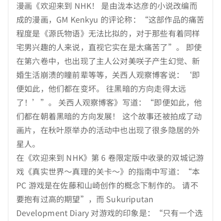
漫画《欢迎来到 NHK！ 是由泷本达彦的小说改编而
成的漫画，GM Kenkyu 的评论称：“这部作品的痛苦
程度是《源氏物语》无法比拟的，对于那些有着同样
宅男兴趣的人来说，直视它实在是太痛苦了”。 即使
在第六卷中，也出现了主人公对美咲子产生幻觉、新
婚生活崩溃的瞳前辈等等，关西人观察博客说：‘即
便如此，他们都在变坏。 往黑暗的方向走得太远
了！’”。 关西人观察博客》写道：“即便如此，他
们都在朝着黑暗的方向发展！ 这个故事还被拍成了动
画片，在秋叶原举办的活动中也出现了很多隐居的外
星人。
在《欢迎来到 NHK》第 6 卷限定版中收录的双城记游
戏《真实世界～真理的关卡～》的指南中写道：“本
PC 游戏是在佐藤和山崎创作的概念下制作的。 请不
要抱有过高的期望”，而 Sukuriputan
Development Diary 对游戏的印象是：“只有一个选