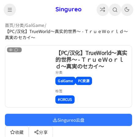
首页
/
分类
/
GalGame
/
【PC/汉化】TrueWorld～真实的世界～ - ＴｒｕｅＷｏｒｌｄ～
真実のセカイ～
【PC/汉化】TrueWorld～真实
的世界～ - ＴｒｕｅＷｏｒｌ
ｄ～真実のセカイ～
分类
GalGame
PC资源
标签
#CIRCUS
Singureo云盘
收藏
分享