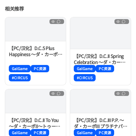
相关推荐
【PC/汉化】D.C.5 Plus
Happiness ～ダ・カーポ5
【PC/汉化】D.C.II Spring
～プラスハピネス
Celebration ～ダ・カーポ
II～ スプリング セレブレイ
GalGame
PC资源
GalGame
PC资源
ション
#CIRCUS
#CIRCUS
【PC/汉化】D.C.II To You
【PC/汉化】D.C.III P.P. ～
～ダ・カーポII～トゥーユ
ダ・カーポIII プラチナパー
ー サイドエピソード
トナー～
GalGame
PC资源
GalGame
PC资源