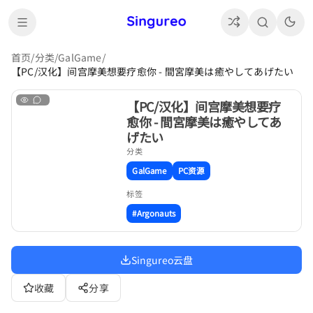
首页
/
分类
/
GalGame
/
【PC/汉化】间宫摩美想要疗愈你 - 間宮摩美は癒やしてあげたい
【PC/汉化】间宫摩美想要疗
愈你 - 間宮摩美は癒やしてあ
げたい
分类
GalGame
PC资源
标签
#Argonauts
Singureo云盘
收藏
分享