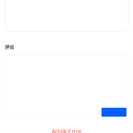
评论
Artalk Error