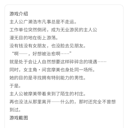
游戏介绍
主人公广濑浩市凡事总是不走运。
工作单位突然倒闭，成为无业游民的主人公
漫无目的地在街上游荡。
没有钱没有女朋友，也没脸去见朋友。
“啊——，好想被治愈啊……”
就是处于会让人自然想要这样碎碎念的境遇……
同时，女主角·间宫摩美也身处同一场所。
她的目的是寻找拥有特别能力的男性。
于是。
主人公被摩美带着来到了陌生的村庄。
再也没法从那里离开——什么的，那时还完全不曾想
到过。
游戏截图