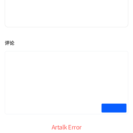
评论
Artalk Error