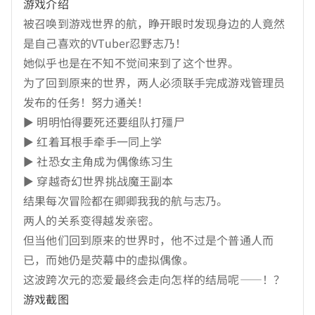
游戏介绍
被召唤到游戏世界的航，睁开眼时发现身边的人竟然
是自己喜欢的VTuber忍野志乃！
她似乎也是在不知不觉间来到了这个世界。
为了回到原来的世界，两人必须联手完成游戏管理员
发布的任务！努力通关！
▶ 明明怕得要死还要组队打殭尸
▶ 红着耳根手牵手一同上学
▶ 社恐女主角成为偶像练习生
▶ 穿越奇幻世界挑战魔王副本
结果每次冒险都在卿卿我我的航与志乃。
两人的关系变得越发亲密。
但当他们回到原来的世界时，他不过是个普通人而
已，而她仍是荧幕中的虚拟偶像。
这波跨次元的恋爱最终会走向怎样的结局呢——！？
游戏截图