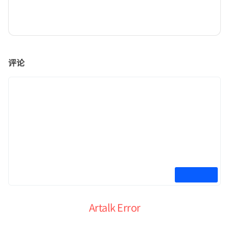
评论
Artalk Error