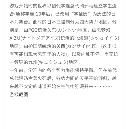
游戏开始时的世界以初代学连总代岡邪马建立学生连
合(通称学连)10年后，已改用“学圣历”为历法的日
本为舞台。此时的日本已被划分为四大势力地区，分
别是：由PGG统治关东(カントウ)地区；由恶梦幻
AIZU(ナイトメアアイズ)统治的北海道(ホッカイドウ)
地区；由护国院统治的关西(カンサイ)地区。(这里很
有可能出现大恶司里的人物)；以及内乱不停，尚无统
一领导的九州(キュウシュウ)地区。
一年前，学连内的各个势力尚能保持平衡。但在前代
总代姬乃宫轰火死后，各势力间的天平开始倾斜，越
来越不安定的味道开始在空气中弥漫开来…………
游戏截图