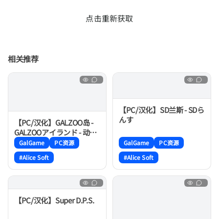
点击重新获取
相关推荐
【PC/汉化】SD兰斯 - SDら
んす
【PC/汉化】GALZOO岛 -
GALZOOアイランド - 动物
园之岛
GalGame
PC资源
GalGame
PC资源
#Alice Soft
#Alice Soft
【PC/汉化】Super D.P.S.