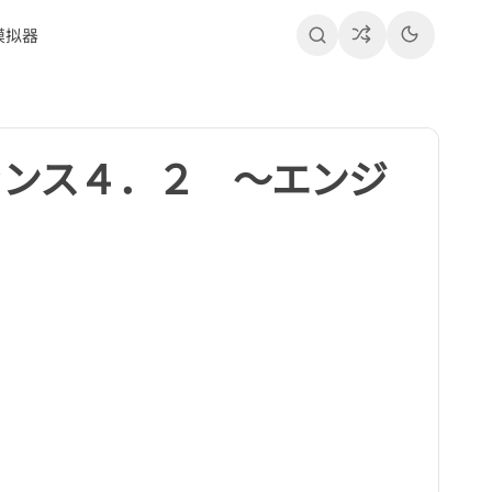
模拟器
- ランス４．２ ～エンジ