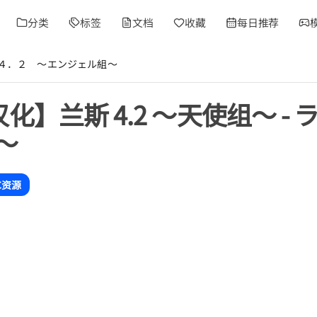
分类
标签
文档
收藏
每日推荐
ランス４．２ ～エンジェル組～
汉化】兰斯 4.2 ～天使组～ 
～
C资源