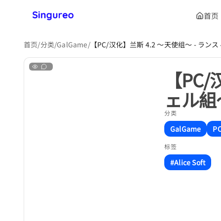
首页
首页
/
分类
/
GalGame
/
【PC/汉化】兰斯 4.2 ～天使组～ - 
【PC/
ェル組
分类
GalGame
P
标签
#Alice Soft