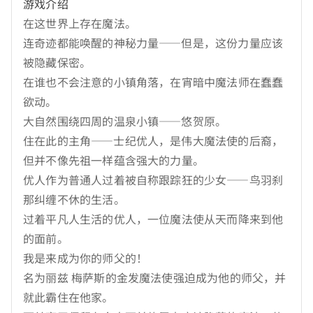
游戏介绍
在这世界上存在魔法。
连奇迹都能唤醒的神秘力量——但是，这份力量应该
被隐藏保密。
在谁也不会注意的小镇角落，在宵暗中魔法师在蠢蠢
欲动。
大自然围绕四周的温泉小镇——悠贺原。
住在此的主角——士纪优人，是伟大魔法使的后裔，
但并不像先祖一样蕴含强大的力量。
优人作为普通人过着被自称跟踪狂的少女——鸟羽刹
那纠缠不休的生活。
过着平凡人生活的优人，一位魔法使从天而降来到他
的面前。
我是来成为你的师父的！
名为丽兹 梅萨斯的金发魔法使强迫成为他的师父，并
就此霸住在他家。