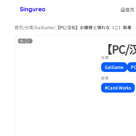
首页
首页
/
分类
/
GalGame
/
【PC/汉化】お嬢様と憐れな（こ）執事
【PC
分类
GalGame
P
标签
#Carol Works