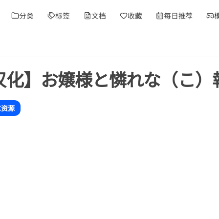
分类
标签
文档
收藏
每日推荐
/汉化】お嬢様と憐れな（こ）
C资源