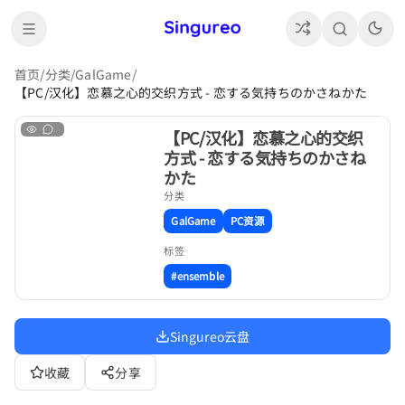
首页
/
分类
/
GalGame
/
【PC/汉化】恋慕之心的交织方式 - 恋する気持ちのかさねかた
【PC/汉化】恋慕之心的交织
方式 - 恋する気持ちのかさね
かた
分类
GalGame
PC资源
标签
#ensemble
Singureo云盘
收藏
分享