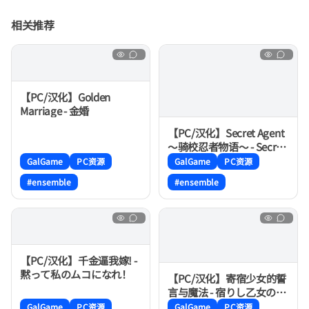
相关推荐
【PC/汉化】Golden
Marriage - 金婚
【PC/汉化】Secret Agent
〜骑校忍者物语〜 - Secret
Agent〜騎士学園の忍びな
GalGame
PC资源
GalGame
PC资源
るもの〜
#ensemble
#ensemble
【PC/汉化】千金逼我嫁! -
黙って私のムコになれ！
【PC/汉化】寄宿少女的誓
言与魔法 - 宿りし乙女の誓
いと魔法
GalGame
PC资源
GalGame
PC资源