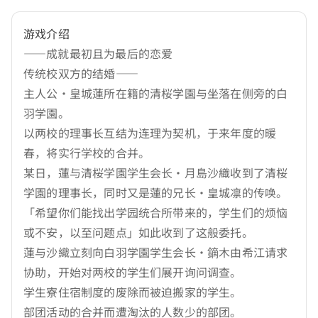
游戏介绍
——成就最初且为最后的恋爱
传统校双方的结婚——
主人公·皇城蓮所在籍的清桜学園与坐落在侧旁的白
羽学園。
以两校的理事长互结为连理为契机，于来年度的暖
春，将实行学校的合并。
某日，蓮与清桜学園学生会长·月島沙織收到了清桜
学園的理事长，同时又是蓮的兄长·皇城凛的传唤。
「希望你们能找出学园统合所带来的，学生们的烦恼
或不安，以至问题点」如此收到了这般委托。
蓮与沙織立刻向白羽学園学生会长·鏑木由希江请求
协助，开始对两校的学生们展开询问调查。
学生寮住宿制度的废除而被迫搬家的学生。
部团活动的合并而遭淘汰的人数少的部团。