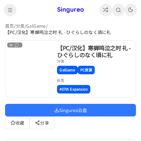
首页
/
分类
/
GalGame
/
【PC/汉化】寒蝉鸣泣之时 礼 - ひぐらしのなく頃に礼
【PC/汉化】寒蝉鸣泣之时 礼 -
ひぐらしのなく頃に礼
分类
GalGame
PC资源
标签
#07th Expansion
Singureo云盘
收藏
分享