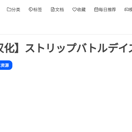
分类
标签
文档
收藏
每日推荐
/汉化】ストリップバトルデイ
C资源