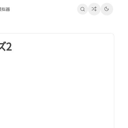
模拟器
ズ2