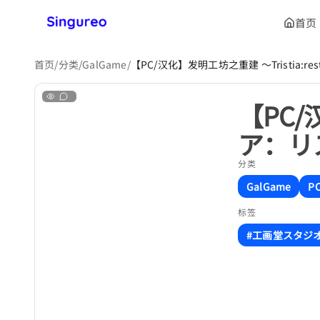
首页
首页
/
分类
/
GalGame
/
【PC/汉化】发明工坊之重建 ～Tristia:r
【PC/
ア：リ
分类
GalGame
P
标签
#工画堂スタジ