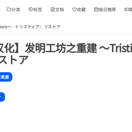
分类
标签
文档
收藏
每日推荐
estore～ - トリスティア：リストア
汉化】发明工坊之重建 ～Tristia:
ストア
C资源
オ