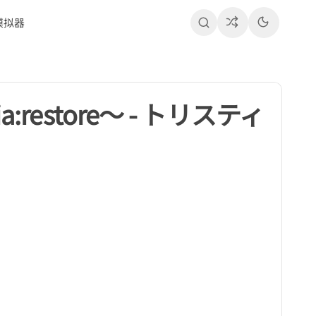
模拟器
restore～ - トリスティ