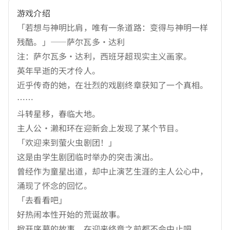
游戏介绍
「若想与神明比肩，唯有一条道路：变得与神明一样
残酷。」——萨尔瓦多・达利
注：萨尔瓦多・达利，西班牙超现实主义画家。
英年早逝的天才伶人。
近乎传奇的她，在壮烈的戏剧终章获知了一个真相。
……
斗转星移，春临大地。
主人公・濑和环在迎新会上发现了某个节目。
「欢迎来到萤火虫剧团！」
这是由学生剧团临时举办的突击演出。
曾经作为童星出道，却中止演艺生涯的主人公心中，
涌现了怀念的回忆。
「去看看吧」
好热闹本性开始的荒诞故事。
掀开序幕的故事，在迎来终章之前都不会中止吧。