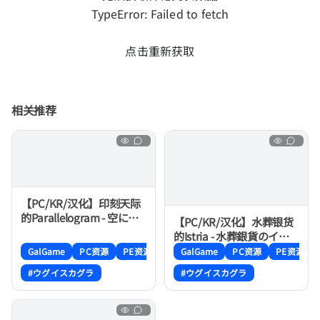
TypeError: Failed to fetch
点击重新获取
相关推荐
【PC/KR/汉化】印刻天际
的Parallelogram - 空に刻
【PC/KR/汉化】水葬银货
んだパラレログラム
的Istria - 水葬銀貨のイス
トリア - 水葬银币的伊斯特
GalGame
PC资源
PE资源
GalGame
PC资源
PE资源
里亚
#ウグイスカグラ
#ウグイスカグラ