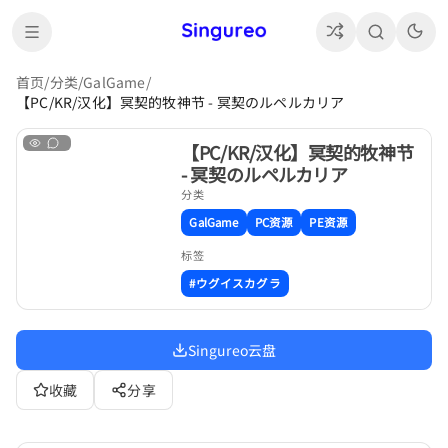
首页
/
分类
/
GalGame
/
【PC/KR/汉化】冥契的牧神节 - 冥契のルペルカリア
【PC/KR/汉化】冥契的牧神节
- 冥契のルペルカリア
分类
GalGame
PC资源
PE资源
标签
#ウグイスカグラ
Singureo云盘
收藏
分享