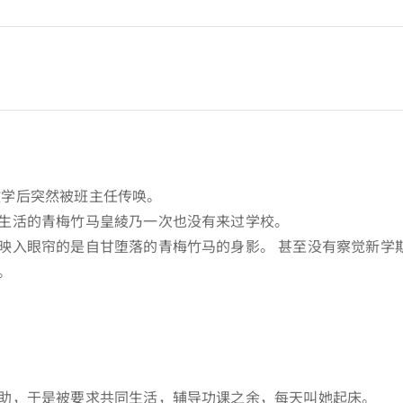
放学后突然被班主任传唤。
生活的青梅竹马皇綾乃一次也没有来过学校。
映入眼帘的是自甘堕落的青梅竹马的身影。 甚至没有察觉新学
。
助，于是被要求共同生活，辅导功课之余，每天叫她起床。