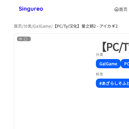
首页
首页
/
分类
/
GalGame
/
【PC/Ty/汉化】爱之钥2 - アイカギ2
【PC/
分类
GalGame
P
标签
#あざらしそふ