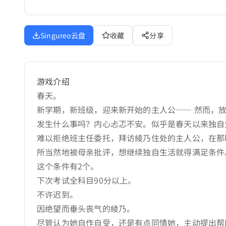
Singureo云盘
收藏
分享
游戏介绍
春天。
新学期，新班级，迎来新开始的主人公—— 然而，
发生什么事吗？内心忐忑不安。似乎是春天以来独自
难以拒绝班主任委托，拜访綾乃住处的主人公，在那
所当然地被母亲批评，想继续独自生活就得满足条件
这个条件有2个。
下次考试全科目90分以上。
不许迟到。
因绝望而垂头丧气的綾乃。
尽管认为她自作自受，还是有点同情她，主动提出帮