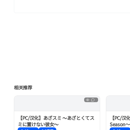
相关推荐
【PC/汉化】あざスミ 〜あざとくてス
【PC/汉
ミに置けない彼女〜
Season～