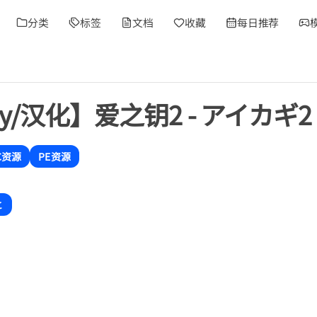
分类
标签
文档
收藏
每日推荐
Ty/汉化】爱之钥2 - アイカギ2
C资源
PE资源
と