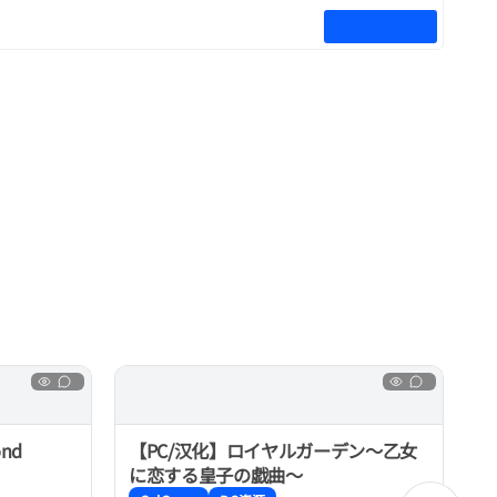
nd
【PC/汉化】ロイヤルガーデン～乙女
に恋する皇子の戯曲～