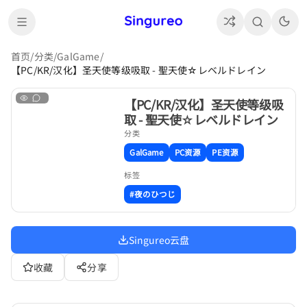
首页
/
分类
/
GalGame
/
【PC/KR/汉化】圣天使等级吸取 - 聖天使☆レベルドレイン
【PC/KR/汉化】圣天使等级吸
取 - 聖天使☆レベルドレイン
分类
GalGame
PC资源
PE资源
标签
#夜のひつじ
Singureo云盘
收藏
分享