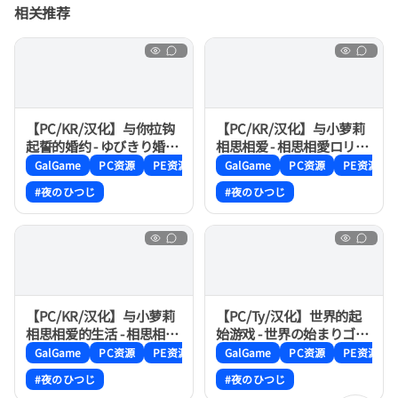
相关推荐
【PC/KR/汉化】与你拉钩
【PC/KR/汉化】与小萝莉
起誓的婚约 - ゆびきり婚約
相思相爱 - 相思相愛ロリー
ロリイタ
タ
GalGame
PC资源
PE资源
GalGame
PC资源
PE资源
#夜のひつじ
#夜のひつじ
【PC/KR/汉化】与小萝莉
【PC/Ty/汉化】世界的起
相思相爱的生活 - 相思相愛
始游戏 - 世界の始まりゴッ
ロリータの生活
コ
GalGame
PC资源
PE资源
GalGame
PC资源
PE资源
#夜のひつじ
#夜のひつじ