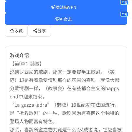
广告
魔法喵VPN
广告
AI女友
收藏
分享
游戏介绍
【第Ⅰ章：鹊贼】
说到罗西尼的歌剧，那就一定要提半正歌剧。（实
际）却是有着像爱情剧那样的氛围的喜剧。就像大部
分爱情剧一样，（故事会）在有些都合主义的happy
end中迎来结束。
“La gazza ladra”（鹊贼）19世纪初在法国流行，
是“拯救歌剧”的一种，歌剧因为有喜鹊这个独特的
登场人物而富有特色。
那么，喜鹊所盗之物究竟是什么?又或者说，它应当被