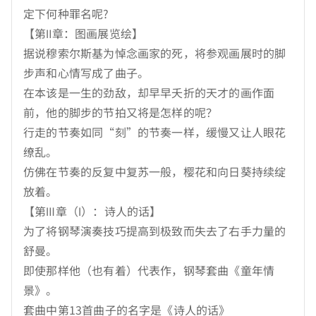
定下何种罪名呢?
【第Ⅱ章：图画展览绘】
据说穆索尔斯基为悼念画家的死，将参观画展时的脚
步声和心情写成了曲子。
在本该是一生的劲敌，却早早夭折的天才的画作面
前，他的脚步的节拍又将是怎样的呢？
行走的节奏如同“刻”的节奏一样，缓慢又让人眼花
缭乱。
仿佛在节奏的反复中复苏一般，樱花和向日葵持续绽
放着。
【第Ⅲ章（Ⅰ）：诗人的话】
为了将钢琴演奏技巧提高到极致而失去了右手力量的
舒曼。
即使那样他（也有着）代表作，钢琴套曲《童年情
景》。
套曲中第13首曲子的名字是《诗人的话》