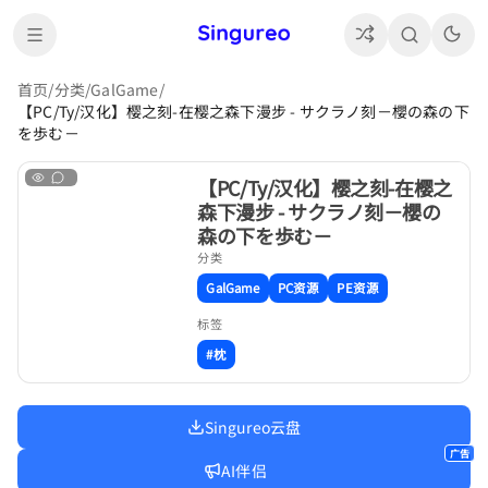
首页
/
分类
/
GalGame
/
【PC/Ty/汉化】樱之刻-在樱之森下漫步 - サクラノ刻－櫻の森の下
を歩む－
【PC/Ty/汉化】樱之刻-在樱之
森下漫步 - サクラノ刻－櫻の
森の下を歩む－
分类
GalGame
PC资源
PE资源
标签
#枕
Singureo云盘
广告
AI伴侣