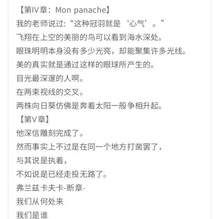
【第Ⅳ章：Mon panache】
我的老师说过:“这种冠羽就是‘心气’。”
飞翔在上空的美丽的鸟可以看到海水深处。
眼珠明明本身没有多少光亮，却能聚集许多光线。
美的真实就是通过这样的眼球所产生的。
目光最深邃的人啊。
在两束视线的交叉。
两株向日葵仿佛是奔着太阳一般争相升起。
【第Ⅴ章】
他深信雕刻完成了。
然而事实上不过是在同一个地方打凿罢了，
与其说是执着，
不如说是已经走投无路了。
弗兰兹卡夫卡-断章-
我们从何处来
我们是谁