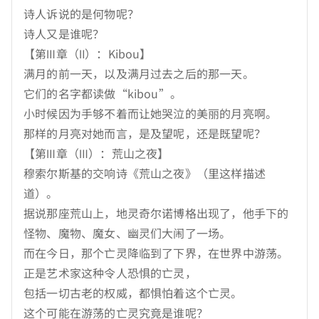
诗人诉说的是何物呢？
诗人又是谁呢？
【第Ⅲ章（Ⅱ）：Kibou】
满月的前一天，以及满月过去之后的那一天。
它们的名字都读做“kibou”。
小时候因为手够不着而让她哭泣的美丽的月亮啊。
那样的月亮对她而言，是及望呢，还是既望呢？
【第Ⅲ章（Ⅲ）：荒山之夜】
穆索尔斯基的交响诗《荒山之夜》（里这样描述
道）。
据说那座荒山上，地灵奇尔诺博格出现了，他手下的
怪物、魔物、魔女、幽灵们大闹了一场。
而在今日，那个亡灵降临到了下界，在世界中游荡。
正是艺术家这种令人恐惧的亡灵，
包括一切古老的权威，都惧怕着这个亡灵。
这个可能在游荡的亡灵究竟是谁呢？