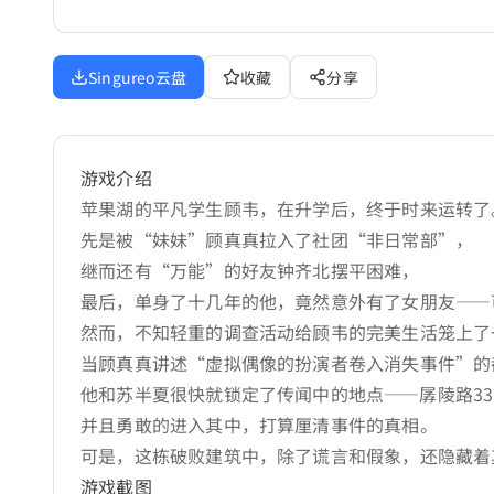
Singureo云盘
收藏
分享
游戏介绍
苹果湖的平凡学生顾韦，在升学后，终于时来运转了
先是被“妹妹”顾真真拉入了社团“非日常部”，
继而还有“万能”的好友钟齐北摆平困难，
最后，单身了十几年的他，竟然意外有了女朋友——
然而，不知轻重的调查活动给顾韦的完美生活笼上了
当顾真真讲述“虚拟偶像的扮演者卷入消失事件”的
他和苏半夏很快就锁定了传闻中的地点——孱陵路3
并且勇敢的进入其中，打算厘清事件的真相。
可是，这栋破败建筑中，除了谎言和假象，还隐藏着
游戏截图