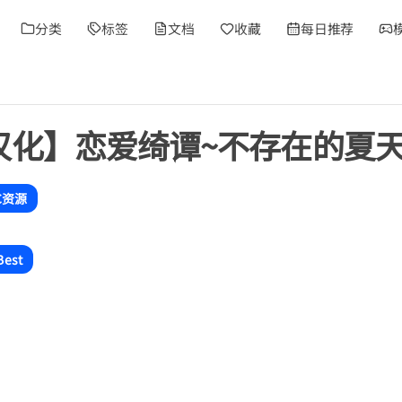
分类
标签
文档
收藏
每日推荐
/汉化】恋爱绮谭~不存在的夏天
C资源
Best