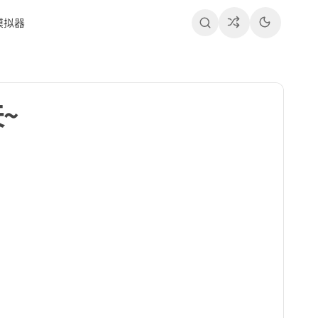
模拟器
~