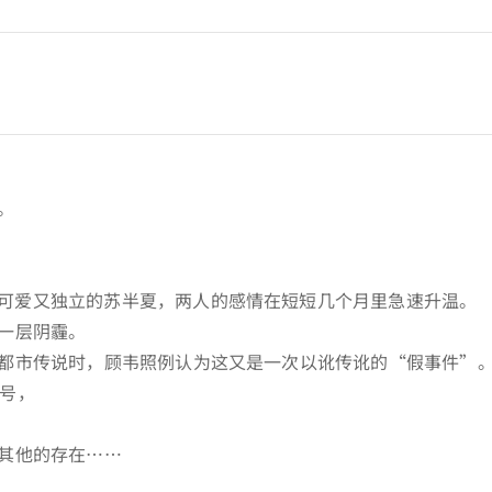
。
可爱又独立的苏半夏，两人的感情在短短几个月里急速升温。
一层阴霾。
都市传说时，顾韦照例认为这又是一次以讹传讹的“假事件”
3号，
其他的存在……