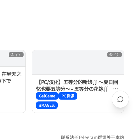
es 在星天之
の下で
【PC/汉化】五等分的新娘∬ ～夏日回
忆也要五等分～ - 五等分の花嫁∬ ～
夏の思い出も五等分～
GalGame
PC资源
#MAGES.
联系站长
Telegram群组
关于本站