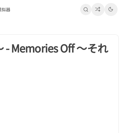
模拟器
emories Off ～それ