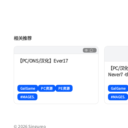
相关推荐
【PC/ONS/汉化】Ever17
【PC/汉
Never7 -th
GalGame
PC资源
PE资源
GalGame
#MAGES.
#MAGES.
© 2026 Singureo