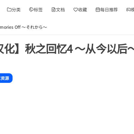
分类
标签
文档
收藏
每日推荐
ories Off ～それから～
汉化】秋之回忆4 ～从今以后～ - M
C资源