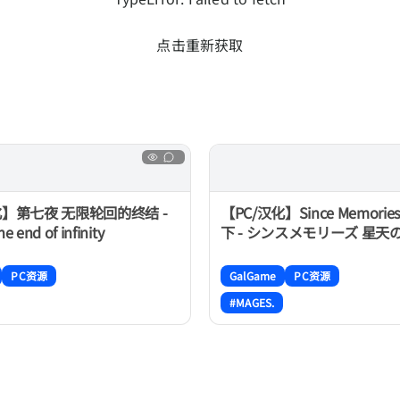
点击重新获取
化】第七夜 无限轮回的终结 -
【PC/汉化】Since Memori
e end of infinity
下 - シンスメモリーズ 星天
PC资源
GalGame
PC资源
#MAGES.