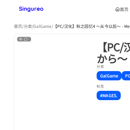
首页
首页
/
分类
/
GalGame
/
【PC/汉化】秋之回忆4 ～从今以后～ - Mem
【PC/
から～
分类
GalGame
P
标签
#MAGES.