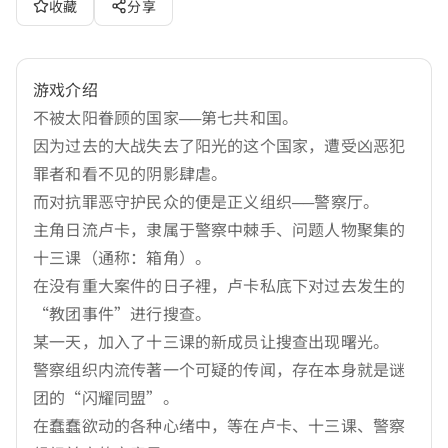
收藏
分享
游戏介绍
不被太阳眷顾的国家──第七共和国。
因为过去的大战失去了阳光的这个国家，遭受凶恶犯
罪者和看不见的阴影肆虐。
而对抗罪恶守护民众的便是正义组织──警察厅。
主角日流卢卡，隶属于警察中棘手、问题人物聚集的
十三课（通称：箱角）。
在没有重大案件的日子裡，卢卡私底下对过去发生的
“教团事件”进行搜查。
某一天，加入了十三课的新成员让搜查出现曙光。
警察组织内流传著一个可疑的传闻，存在本身就是谜
团的“闪耀同盟”。
在蠢蠢欲动的各种心绪中，等在卢卡、十三课、警察