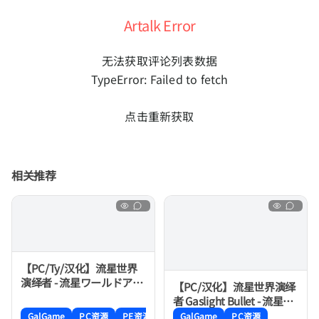
Artalk Error
无法获取评论列表数据
TypeError: Failed to fetch
点击重新获取
相关推荐
【PC/Ty/汉化】流星世界
演绎者 - 流星ワールドアク
【PC/汉化】流星世界演绎
ター
者 Gaslight Bullet - 流星ワ
ールドアクター Gaslight
GalGame
PC资源
PE资源
GalGame
PC资源