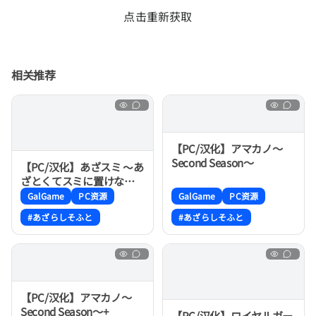
点击重新获取
相关推荐
【PC/汉化】アマカノ～
Second Season～
【PC/汉化】あざスミ 〜あ
ざとくてスミに置けない
彼女〜
GalGame
PC资源
GalGame
PC资源
#あざらしそふと
#あざらしそふと
【PC/汉化】アマカノ～
Second Season～+
【PC/汉化】ロイヤルガー