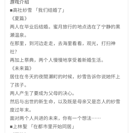
游戏介绍
■高社紗雪 「我们结婚了」
《夏篇》
两人在毕业后结婚。蜜月旅行的地点选在了宁静的黒
瀬温泉。
在那里，到河边走走，去海里看看，观光，打扫神
社？
再加上祭典，两个人慢慢地享受着新婚生活。
《未来篇》
居住在冬天的夜間瀬町的时候，紗雪告诉你说她怀上
了孩子。
两人产生了要成为父母的决心。
然后与出世的新生命，以及既是母亲又是恋人的紗雪
度过年末。
面对两个人共进的未来，你有一个想法……
■上林聖 「在都市里开始同居」