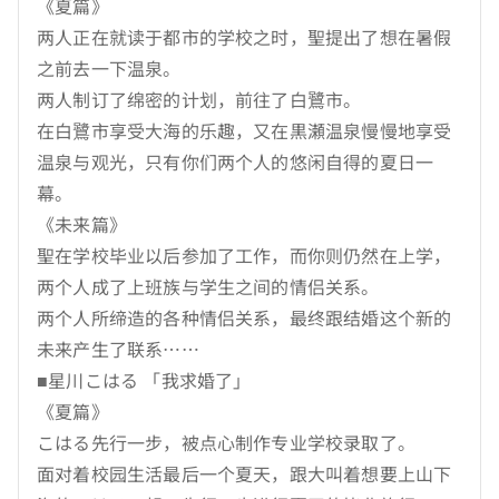
《夏篇》
两人正在就读于都市的学校之时，聖提出了想在暑假
之前去一下温泉。
两人制订了绵密的计划，前往了白鷺市。
在白鷺市享受大海的乐趣，又在黒瀬温泉慢慢地享受
温泉与观光，只有你们两个人的悠闲自得的夏日一
幕。
《未来篇》
聖在学校毕业以后参加了工作，而你则仍然在上学，
两个人成了上班族与学生之间的情侣关系。
两个人所缔造的各种情侣关系，最终跟结婚这个新的
未来产生了联系……
■星川こはる 「我求婚了」
《夏篇》
こはる先行一步，被点心制作专业学校录取了。
面对着校园生活最后一个夏天，跟大叫着想要上山下