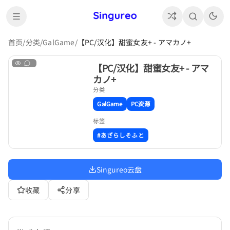
首页
/
分类
/
GalGame
/
【PC/汉化】甜蜜女友+ - アマカノ+
【PC/汉化】甜蜜女友+ - アマ
カノ+
分类
GalGame
PC资源
标签
#あざらしそふと
Singureo云盘
收藏
分享