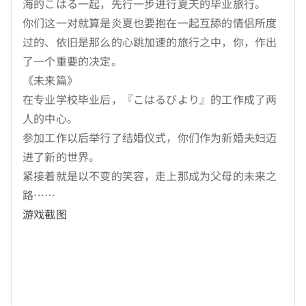
海的こはる一起，先行一步进行夏天的毕业旅行。
你们这一对就算是炎夏也要抱在一起互舔的情侣所度
过的、依旧是那么的心跳加速的旅行之中，你，作出
了一个重要的决定。
《未来篇》
在专业学校毕业后，『こはるびより』的工作成了两
人的中心。
参加工作以后举行了结婚仪式，你们作为新婚夫妇迈
进了新的世界。
紧接着就是以不变的笑容，走上那成为父母的未来之
路……
游戏截图