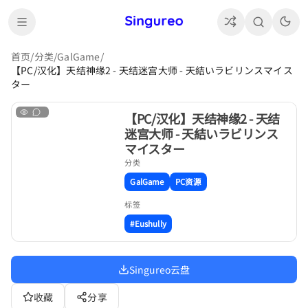
首页
/
分类
/
GalGame
/
【PC/汉化】天结神缘2 - 天结迷宫大师 - 天結いラビリンスマイス
ター
【PC/汉化】天结神缘2 - 天结
迷宫大师 - 天結いラビリンス
マイスター
分类
GalGame
PC资源
标签
#Eushully
Singureo云盘
收藏
分享