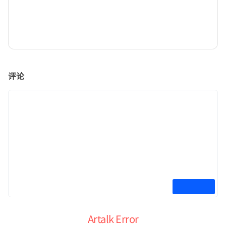
评论
Artalk Error