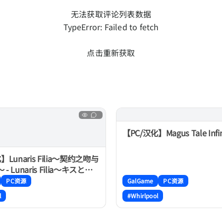
无法获取评论列表数据
TypeError: Failed to fetch
点击重新获取
【PC/汉化】Magus Tale Infin
】Lunaris Filia～契约之吻与
 Lunaris Filia～キスと契
の瞳～
PC资源
GalGame
PC资源
l
#Whirlpool