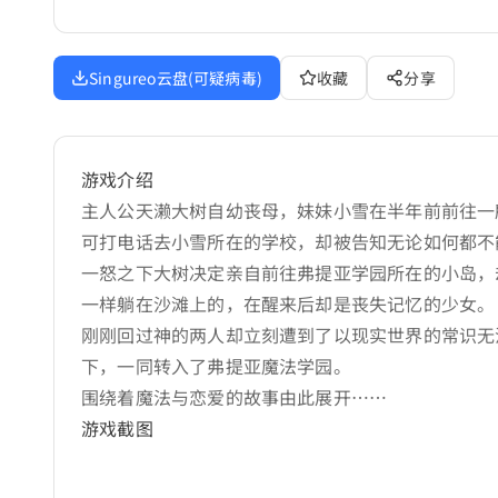
Singureo云盘(可疑病毒)
收藏
分享
游戏介绍
主人公天濑大树自幼丧母，妹妹小雪在半年前前往一
可打电话去小雪所在的学校，却被告知无论如何都不
一怒之下大树决定亲自前往弗提亚学园所在的小岛，
一样躺在沙滩上的，在醒来后却是丧失记忆的少女。
刚刚回过神的两人却立刻遭到了以现实世界的常识无
下，一同转入了弗提亚魔法学园。
围绕着魔法与恋爱的故事由此展开……
游戏截图