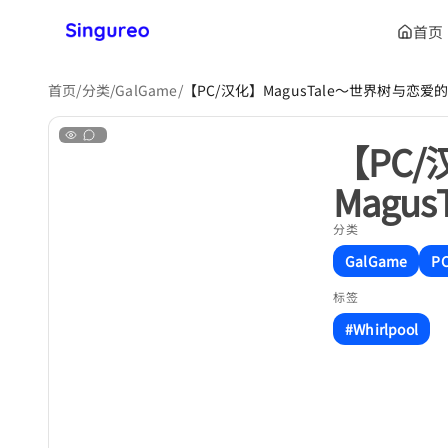
首页
首页
/
分类
/
GalGame
/
【PC/汉化】MagusTale～世界树与恋爱的
【PC/
Magu
分类
GalGame
P
标签
#Whirlpool