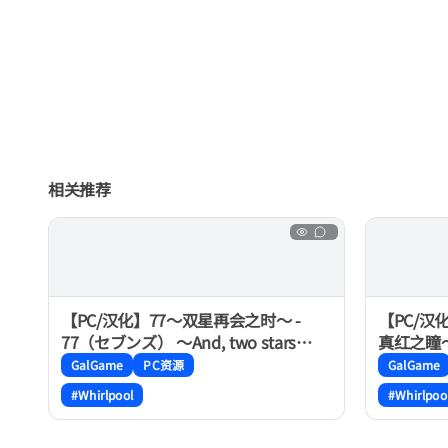
相关推荐
【PC/汉化】77～双星再会之时～ -
【PC/汉化
77（セブンズ） ～And, two stars
真红之瞳～ -
meet again～
約と深紅
GalGame
PC资源
GalGame
#Whirlpool
#Whirlpoo