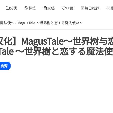
分类
标签
文档
收藏
每日推荐
魔法使～ - MagusTale ～世界樹と恋する魔法使い～
汉化】MagusTale～世界树
sTale ～世界樹と恋する魔法
C资源