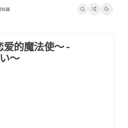
模拟器
与恋爱的魔法使～ -
使い～