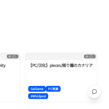
ity
【PC/汉化】pieces/揺り籠のカナリア
GalGame
PC资源
#Whirlpool