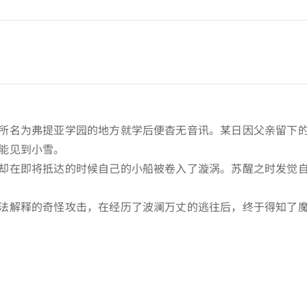
所名为弗提亚学园的地方就学后便杳无音讯。某日因父亲留下
能见到小雪。
却在即将抵达的时候自己的小船被卷入了漩涡。苏醒之时发觉
法解释的奇怪攻击，在经历了波澜万丈的逃往后，终于得知了