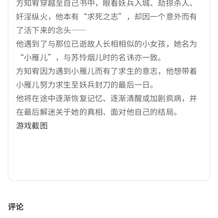
方知宥穿越至自己书中，眼看妖兵入城、劫掠杀人、
奸淫纵火，他本有“求死之志”，却因一个意外而有
了活下来的念头——
他遇到了与那位已逝故人长相相似的小女孩，她名为
“小雁儿”，与苏怜烟儿时的名讳亦一致。
方知宥因为遇到小雁儿而有了求生的意志，他想带着
小雁儿努力求生至妖兵封刀的最后一日。
他将在途中逐渐恢复记忆、逐渐清醒或加剧疯病，并
在最后解迷关于她的真相、面对他自己的结局。
游戏截图
评论