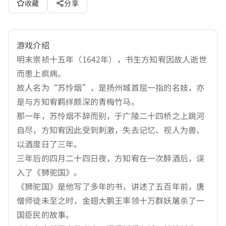
收藏
分享
游戏介绍
明末崇祯十五年（1642年），书生方知宥因故人逝世
而患上疯病。
故人名为“苏怜烟”，是扬州城首屈一指的名妓，亦
是与方知宥羁绊颇深的青梅竹马。
那一年，苏怜烟不辞而别，于广陵二十四桥之上跳河
自尽，方知宥因此受到刺激，失去记忆、视人为兽、
以酒度日了三年。
三年后的四月二十四日夜，方知宥在一次醉酒后，误
入了《狮驼国》。
《狮驼国》是他写了多年的书，讲述了五百年前，唐
僧师徒未至之时，金翅大鹏王率领十万群妖屠杀了一
国臣民的故事。