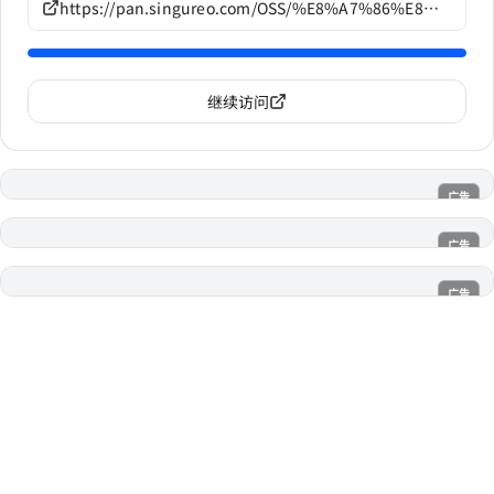
https://pan.singureo.com/OSS/%E8%A7%86%E8%A7%89%E5%B0%8F%E8%AF%B4/qureate%E4%BD%9C%E5%93%81/G1371
继续访问
广告
电子魅魔
广告
魔法喵
广告
AI风月