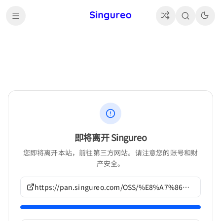
即将离开 Singureo
您即将离开本站，前往第三方网站。请注意您的账号和财
产安全。
https://pan.singureo.com/OSS/%E8%A7%86%E8%A7%89%E5%B0%8F%E8%AF%B4/bootUP%E4%BD%9C%E5%93%81/G1412