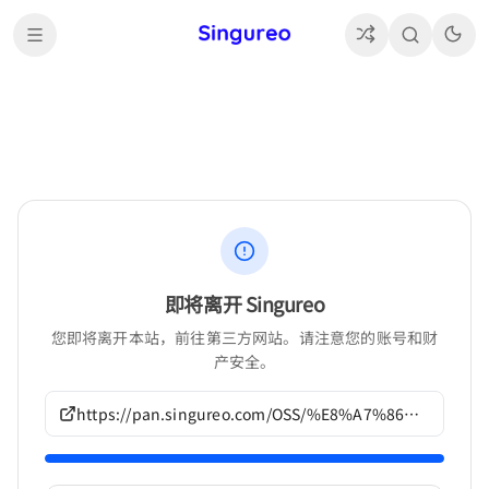
即将离开 Singureo
您即将离开本站，前往第三方网站。请注意您的账号和财
产安全。
https://pan.singureo.com/OSS/%E8%A7%86%E8%A7%89%E5%B0%8F%E8%AF%B4/Studio%20e.go!%E4%BD%9C%E5%93%81/G702