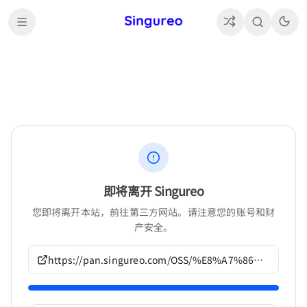
即将离开 Singureo
您即将离开本站，前往第三方网站。请注意您的账号和财
产安全。
https://pan.singureo.com/OSS/%E8%A7%86%E8%A7%89%E5%B0%8F%E8%AF%B4/ALcot%E4%BD%9C%E5%93%81/G377