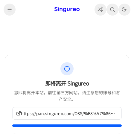
即将离开 Singureo
您即将离开本站，前往第三方网站。请注意您的账号和财
产安全。
https://pan.singureo.com/OSS/%E8%A7%86%E8%A7%89%E5%B0%8F%E8%AF%B4/Carol%20Works%E4%BD%9C%E5%93%81/G481