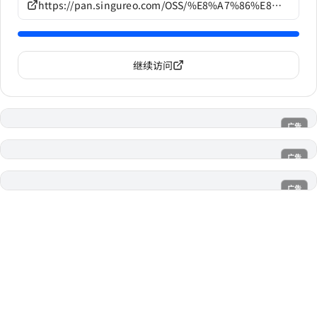
https://pan.singureo.com/OSS/%E8%A7%86%E8%A7%89%E5%B0%8F%E8%AF%B4/07th%20Expansion%E4%BD%9C%E5%93%81/G963
继续访问
广告
电子魅魔
广告
魔法喵
广告
AI风月